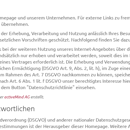
Homepage und unserem Unternehmen. Für externe Links zu frem
ng übernehmen.
der Erhebung, Verarbeitung und Nutzung anlässlich Ihres Besu
etzlichen Vorschriften geschützt. Nachfolgend finden Sie da
ss bei der weiteren Nutzung unseres Internet-Angebotes über 
sätzlich nur erhoben und verarbeitet werden, soweit dies im 
eines Vertrages erforderlich ist. Die Erhebung und Verwendun
chen Ermächtigung (DSGVO Art. 9, Abs. 2, lit. h), im Zuge eine
ht im Rahmen des Art. 7 DSGVO nachkommen zu können, speicher
ach Art. 6 Abs. 1 lit. f DSGVO unser berechtigtes Interesse h
dem Button "Datenschutzrichtlinie" einsehen.
der
activeMind AG
erstellt.
twortlichen
ndverordnung (DSGVO) und anderer nationaler Datenschutzgese
 Bestimmungen ist der Herausgeber dieser Homepage. Weitere