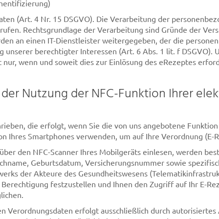
hentifizierung)
aten (Art. 4 Nr. 15 DSGVO). Die Verarbeitung der personenbez
fen. Rechtsgrundlage der Verarbeitung sind Gründe der Versor
den an einen IT-Dienstleister weitergegeben, der die person
 unserer berechtigter Interessen (Art. 6 Abs. 1 lit. f DSGVO). 
t nur, wenn und soweit dies zur Einlösung des eRezeptes erf
er Nutzung der NFC-Funktion Ihrer elek
ieben, die erfolgt, wenn Sie die von uns angebotene Funktion
on Ihres Smartphones verwenden, um auf Ihre Verordnung (E-R
 über den NFC-Scanner Ihres Mobilgeräts einlesen, werden bes
achname, Geburtsdatum, Versicherungsnummer sowie spezifisch
werks der Akteure des Gesundheitswesens (Telematikinfrastruktu
 Berechtigung festzustellen und Ihnen den Zugriff auf Ihr E-Re
lichen.
n Verordnungsdaten erfolgt ausschließlich durch autorisierte