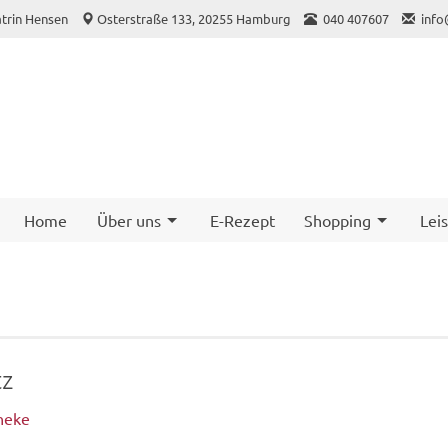
trin Hensen
Osterstraße 133, 20255 Hamburg
040 407607
info
Home
Über uns
E-Rezept
Shopping
Lei
tz
heke