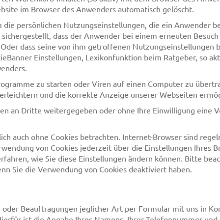
bsite im Browser des Anwenders automatisch gelöscht.
ie persönlichen Nutzungseinstellungen, die ein Anwender bei
 sichergestellt, dass der Anwender bei einem erneuten Besuch 
. Oder dass seine von ihm getroffenen Nutzungseinstellungen 
eBanner Einstellungen, Lexikonfunktion beim Ratgeber, so akti
wenders.
ogramme zu starten oder Viren auf einen Computer zu übertra
 erleichtern und die korrekte Anzeige unserer Webseiten ermög
aten an Dritte weitergegeben oder ohne Ihre Einwilligung ein
ich auch ohne Cookies betrachten. Internet-Browser sind regelm
wendung von Cookies jederzeit über die Einstellungen Ihres Br
erfahren, wie Sie diese Einstellungen ändern können. Bitte bea
enn Sie die Verwendung von Cookies deaktiviert haben.
der Beauftragungen jeglicher Art per Formular mit uns in Kon
Hierfür ist die Angabe Ihres Namens, Ihrer Telefonnummer und e