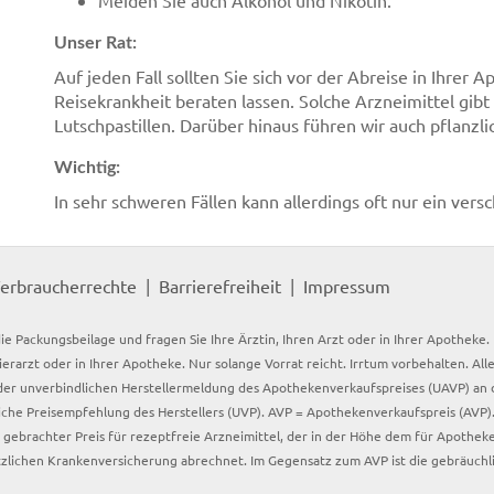
Meiden Sie auch Alkohol und Nikotin.
Unser Rat:
Auf jeden Fall sollten Sie sich vor der Abreise in Ihr
Reisekrankheit beraten lassen. Solche Arzneimittel gibt
Lutschpastillen. Darüber hinaus führen wir auch pflanzl
Wichtig:
In sehr schweren Fällen kann allerdings oft nur ein ver
erbraucherrechte
Barrierefreiheit
Impressum
ie Packungsbeilage und fragen Sie Ihre Ärztin, Ihren Arzt oder in Ihrer Apotheke
Tierarzt oder in Ihrer Apotheke. Nur solange Vorrat reicht. Irrtum vorbehalten. All
er unverbindlichen Herstellermeldung des Apothekenverkaufspreises (UAVP) an die
che Preisempfehlung des Herstellers (UVP). AVP = Apothekenverkaufspreis (AVP).
tz gebrachter Preis für rezeptfreie Arzneimittel, der in der Höhe dem für Apothe
tzlichen Krankenversicherung abrechnet. Im Gegensatz zum AVP ist die gebräuchl