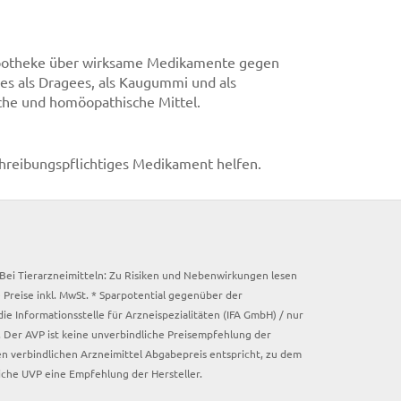
er Apotheke über wirksame Medikamente gegen
 es als Dragees, als Kaugummi und als
iche und homöopathische Mittel.
schreibungspflichtiges Medikament helfen.
. Bei Tierarzneimitteln: Zu Risiken und Nebenwirkungen lesen
e Preise inkl. MwSt. * Sparpotential gegenüber der
 Informationsstelle für Arzneispezialitäten (IFA GmbH) / nur
 Der AVP ist keine unverbindliche Preisempfehlung der
ken verbindlichen Arzneimittel Abgabepreis entspricht, zu dem
iche UVP eine Empfehlung der Hersteller.