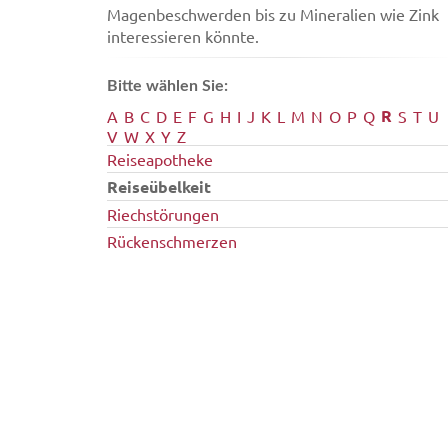
Magenbeschwerden bis zu Mineralien wie Zink
interessieren könnte.
Bitte wählen Sie:
R
A
B
C
D
E
F
G
H
I
J
K
L
M
N
O
P
Q
S
T
U
V
W
X
Y
Z
Reiseapotheke
Reiseübelkeit
Riechstörungen
Rückenschmerzen