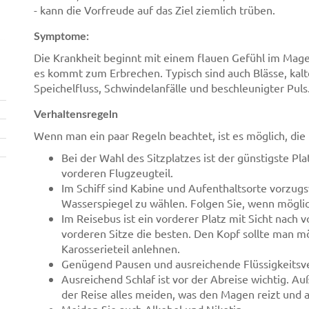
- kann die Vorfreude auf das Ziel ziemlich trüben.
Symptome:
Die Krankheit beginnt mit einem flauen Gefühl im Magen
es kommt zum Erbrechen. Typisch sind auch Blässe, kalt
Speichelfluss, Schwindelanfälle und beschleunigter Puls
Verhaltensregeln
Wenn man ein paar Regeln beachtet, ist es möglich, di
Bei der Wahl des Sitzplatzes ist der günstigste Pl
vorderen Flugzeugteil.
Im Schiff sind Kabine und Aufenthaltsorte vorzugs
Wasserspiegel zu wählen. Folgen Sie, wenn möglic
Im Reisebus ist ein vorderer Platz mit Sicht nach
vorderen Sitze die besten. Den Kopf sollte man mö
Karosserieteil anlehnen.
Genügend Pausen und ausreichende Flüssigkeitsver
Ausreichend Schlaf ist vor der Abreise wichtig. 
der Reise alles meiden, was den Magen reizt und a