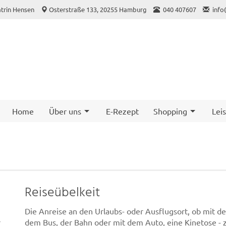
trin Hensen
Osterstraße 133, 20255 Hamburg
040 407607
info
Home
Über uns
E-Rezept
Shopping
Lei
Reiseübelkeit
Die Anreise an den Urlaubs- oder Ausflugsort, ob mit d
r
dem Bus, der Bahn oder mit dem Auto, eine Kinetose - 