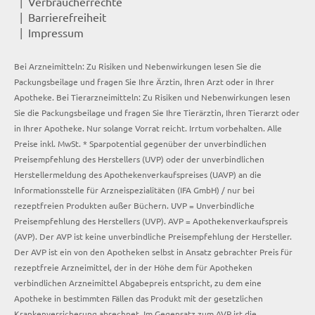
Verbraucherrechte
Barrierefreiheit
Impressum
Bei Arzneimitteln: Zu Risiken und Nebenwirkungen lesen Sie die
Packungsbeilage und fragen Sie Ihre Ärztin, Ihren Arzt oder in Ihrer
Apotheke. Bei Tierarzneimitteln: Zu Risiken und Nebenwirkungen lesen
Sie die Packungsbeilage und fragen Sie Ihre Tierärztin, Ihren Tierarzt oder
in Ihrer Apotheke. Nur solange Vorrat reicht. Irrtum vorbehalten. Alle
Preise inkl. MwSt. * Sparpotential gegenüber der unverbindlichen
Preisempfehlung des Herstellers (UVP) oder der unverbindlichen
Herstellermeldung des Apothekenverkaufspreises (UAVP) an die
Informationsstelle für Arzneispezialitäten (IFA GmbH) / nur bei
rezeptfreien Produkten außer Büchern. UVP = Unverbindliche
Preisempfehlung des Herstellers (UVP). AVP = Apothekenverkaufspreis
(AVP). Der AVP ist keine unverbindliche Preisempfehlung der Hersteller.
Der AVP ist ein von den Apotheken selbst in Ansatz gebrachter Preis für
rezeptfreie Arzneimittel, der in der Höhe dem für Apotheken
verbindlichen Arzneimittel Abgabepreis entspricht, zu dem eine
Apotheke in bestimmten Fällen das Produkt mit der gesetzlichen
Krankenversicherung abrechnet. Im Gegensatz zum AVP ist die