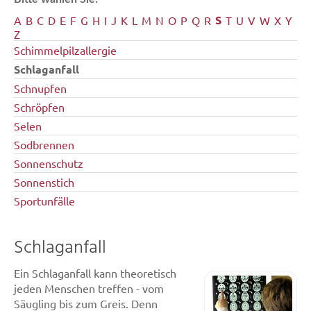
S
A
B
C
D
E
F
G
H
I
J
K
L
M
N
O
P
Q
R
T
U
V
W
X
Y
Z
Schimmelpilzallergie
Schlaganfall
Schnupfen
Schröpfen
Selen
Sodbrennen
Sonnenschutz
Sonnenstich
Sportunfälle
Schlaganfall
Ein Schlaganfall kann theoretisch
jeden Menschen treffen - vom
Säugling bis zum Greis. Denn