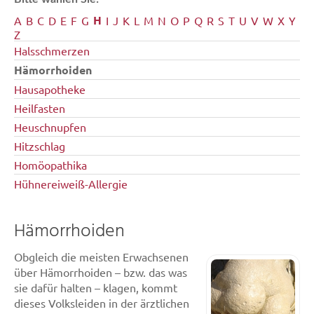
H
A
B
C
D
E
F
G
I
J
K
L
M
N
O
P
Q
R
S
T
U
V
W
X
Y
Z
Halsschmerzen
Hämorrhoiden
Hausapotheke
Heilfasten
Heuschnupfen
Hitzschlag
Homöopathika
Hühnereiweiß-Allergie
Hämorrhoiden
Obgleich die meisten Erwachsenen
über Hämorrhoiden – bzw. das was
sie dafür halten – klagen, kommt
dieses Volksleiden in der ärztlichen