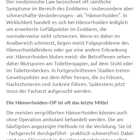
Der medizinische Laie bezeichnet oft sämtliche
Symptome im Bereich des Enddarms - insbesondere aber
schmerzhafte Veränderungen - als "Hämorrhoiden". In
Wirklichkeit handelt es sich bei Hämorrhoiden lediglich
um erweiterte Gefäßpolster im Enddarm, die
normalerweise nicht schmerzen. Wenn es daher im
Analbereich schmerzt, liegen meist Folgeprobleme des
Hämorrhoidalleidens oder gar eine andere Erkrankung
vor. Hämorrhoiden bluten meist: die Betroffenen sehen
daher Blutspuren am Toilettenpapier, auf dem Stuhl oder
im Toilettenbecken. In fortgeschrittenen Stadien treten
Gewebspolster aus dem After heraus, die zu Nässen,
Nachschmieren und Juckreiz führen. Spätestens jetzt
muss der Facharzt aufgesucht werden.
Die Hämorrhoiden-OP ist oft das letzte Mittel
Die meisten vergrößerten Hämorrhoiden können auch
ohne Operation ambulant behandelt werden. Die am
häufigsten angezeigte Methode ist die Verödung. Sie ist
- fachgerecht durchgeführt - praktisch schmerzfrei: Dabei
wird eine Flüssigkeit in die Hämorrhoidalpolster selbst