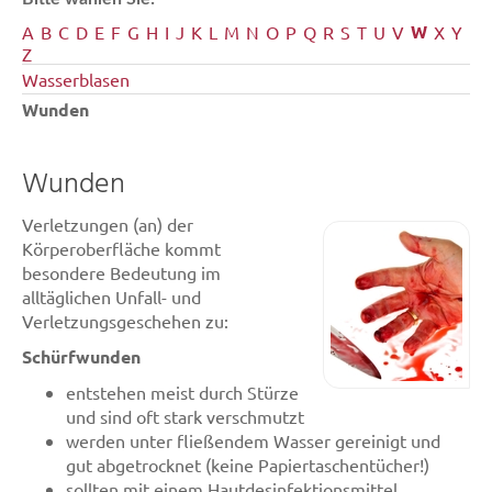
W
A
B
C
D
E
F
G
H
I
J
K
L
M
N
O
P
Q
R
S
T
U
V
X
Y
Z
Wasserblasen
Wunden
Wunden
Verletzungen (an) der
Körperoberfläche kommt
besondere Bedeutung im
alltäglichen Unfall- und
Verletzungsgeschehen zu:
Schürfwunden
entstehen meist durch Stürze
und sind oft stark verschmutzt
werden unter fließendem Wasser gereinigt und
gut abgetrocknet (keine Papiertaschentücher!)
sollten mit einem Hautdesinfektionsmittel