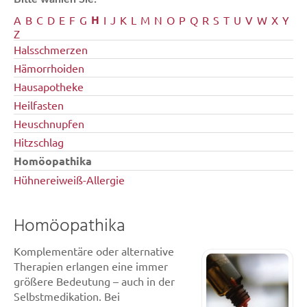
H
A
B
C
D
E
F
G
I
J
K
L
M
N
O
P
Q
R
S
T
U
V
W
X
Y
Z
Halsschmerzen
Hämorrhoiden
Hausapotheke
Heilfasten
Heuschnupfen
Hitzschlag
Homöopathika
Hühnereiweiß-Allergie
Homöopathika
Komplementäre oder alternative
Therapien erlangen eine immer
größere Bedeutung – auch in der
Selbstmedikation. Bei