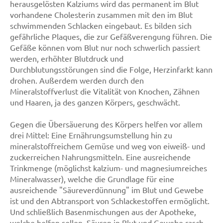
herausgelösten Kalziums wird das permanent im Blut
vorhandene Cholesterin zusammen mit den im Blut
schwimmenden Schlacken eingebaut. Es bilden sich
gefährliche Plaques, die zur Gefäßverengung führen. Die
Gefäße können vom Blut nur noch schwerlich passiert
werden, erhöhter Blutdruck und
Durchblutungsstörungen sind die Folge, Herzinfarkt kann
drohen. Außerdem werden durch den
Mineralstoffverlust die Vitalität von Knochen, Zähnen
und Haaren, ja des ganzen Körpers, geschwächt.
Gegen die Übersäuerung des Körpers helfen vor allem
drei Mittel: Eine Ernährungsumstellung hin zu
mineralstoffreichem Gemüse und weg von eiweiß- und
zuckerreichen Nahrungsmitteln. Eine ausreichende
Trinkmenge (möglichst kalzium- und magnesiumreiches
Mineralwasser), welche die Grundlage für eine
ausreichende "Säureverdünnung" im Blut und Gewebe
ist und den Abtransport von Schlackestoffen ermöglicht.
Und schließlich Basenmischungen aus der Apotheke,
welche helfen sollen, Säuren in Blut und Gewebe rasch