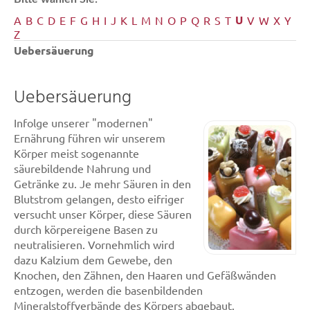
U
A
B
C
D
E
F
G
H
I
J
K
L
M
N
O
P
Q
R
S
T
V
W
X
Y
Z
Uebersäuerung
Uebersäuerung
Infolge unserer "modernen"
Ernährung führen wir unserem
Körper meist sogenannte
säurebildende Nahrung und
Getränke zu. Je mehr Säuren in den
Blutstrom gelangen, desto eifriger
versucht unser Körper, diese Säuren
durch körpereigene Basen zu
neutralisieren. Vornehmlich wird
dazu Kalzium dem Gewebe, den
Knochen, den Zähnen, den Haaren und Gefäßwänden
entzogen, werden die basenbildenden
Mineralstoffverbände des Körpers abgebaut.